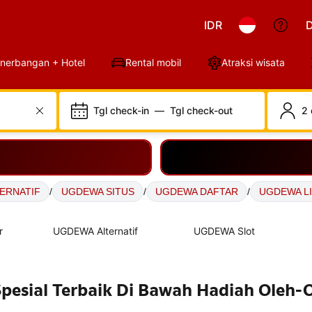
IDR
D
nerbangan + Hotel
Rental mobil
Atraksi wisata
Tgl check-in
—
Tgl check-out
2 
ERNATIF
/
UGDEWA SITUS
/
UGDEWA DAFTAR
/
UGDEWA L
r
UGDEWA Alternatif
UGDEWA Slot
sial Terbaik Di Bawah Hadiah Oleh-