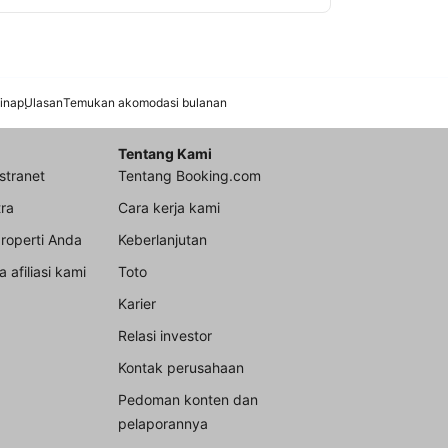
inap
Ulasan
Temukan akomodasi bulanan
Tentang Kami
stranet
Tentang Booking.com
ra
Cara kerja kami
roperti Anda
Keberlanjutan
a afiliasi kami
Toto
Karier
Relasi investor
Kontak perusahaan
Pedoman konten dan
pelaporannya