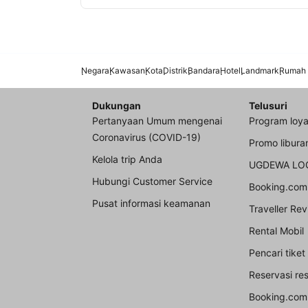
Negara
Kawasan
Kota
Distrik
Bandara
Hotel
Landmark
Rumah 
Dukungan
Telusuri
Pertanyaan Umum mengenai
Program loya
Coronavirus (COVID-19)
Promo libur
Kelola trip Anda
UGDEWA LO
Hubungi Customer Service
Booking.com 
Pusat informasi keamanan
Traveller Re
Rental Mobil
Pencari tike
Reservasi re
Booking.com