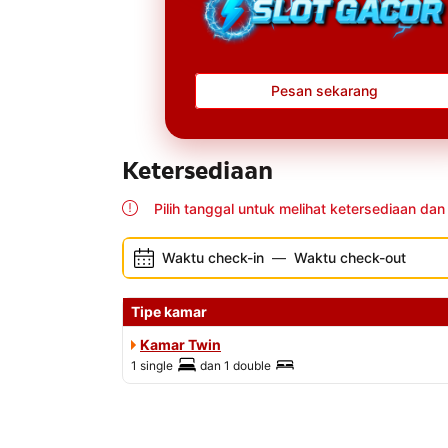
pelanggan yang responsif.
Pesan sekarang
Ketersediaan
Pilih tanggal untuk melihat ketersediaan dan
Waktu check-in
—
Waktu check-out
Tipe kamar
Kamar Twin
1 single
dan
1 double