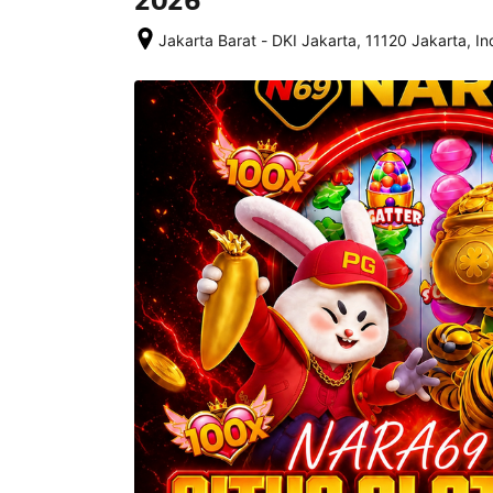
2026
Jakarta Barat - DKI Jakarta, 11120 Jakarta, I
Setelah 
memesan, 
semua 
rincian 
akomodasi 
termasuk 
nomor 
telepon 
dan 
alamat 
akan 
disertakan 
dalam 
konfirmasi 
pemesanan 
dan 
akun 
Anda.