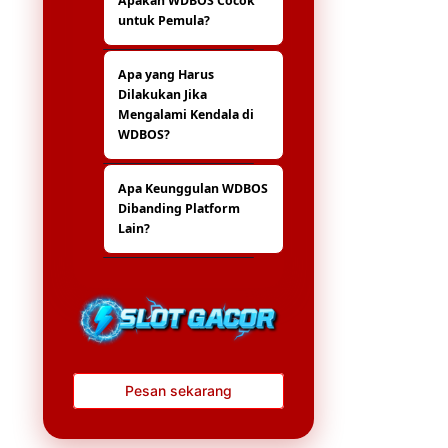
Apakah WDBOS Cocok
menggunakan
untuk Pemula?
sistem keamanan
modern untuk
Ya, tampilannya
menjaga data
Apa yang Harus
sederhana dan
pengguna dan
Dilakukan Jika
mudah digunakan
memastikan
Mengalami Kendala di
sehingga cocok
aktivitas berjalan
WDBOS?
untuk pemula.
dengan aman.
Segera hubungi
Apa Keunggulan WDBOS
customer service
Dibanding Platform
agar masalah dapat
Lain?
ditangani dengan
cepat dan tepat.
Platform ini
menawarkan akses
cepat, tampilan
user-friendly, serta
layanan pelanggan
yang responsif.
Pesan sekarang