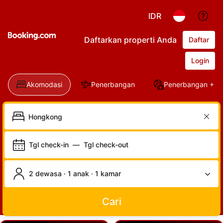
IDR
Daftarkan properti Anda
Daftar
Login
Akomodasi
Penerbangan
Penerbangan + Ho
Tgl check-in
—
Tgl check-out
2 dewasa · 1 anak · 1 kamar
Cari