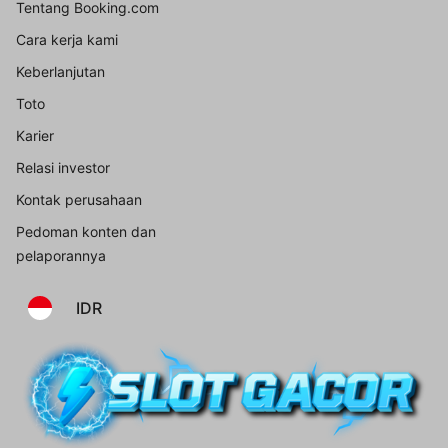
Tentang Booking.com
Cara kerja kami
Keberlanjutan
Toto
Karier
Relasi investor
Kontak perusahaan
Pedoman konten dan
pelaporannya
IDR