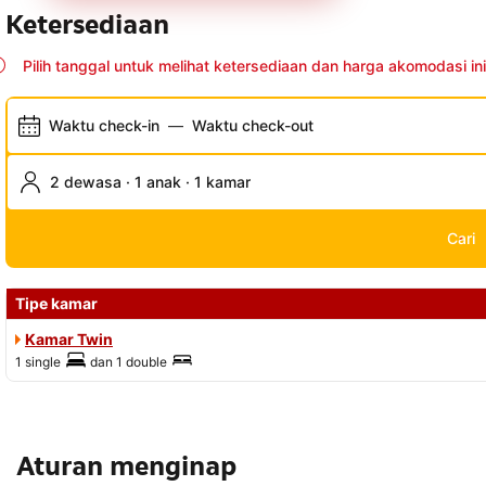
Ketersediaan
Pilih tanggal untuk melihat ketersediaan dan harga akomodasi ini
Waktu check-in
—
Waktu check-out
2 dewasa · 1 anak · 1 kamar
Cari
Tipe kamar
Kamar Twin
1 single
dan
1 double
Aturan menginap