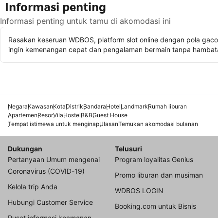
Informasi penting
Informasi penting untuk tamu di akomodasi ini
Rasakan keseruan WDBOS, platform slot online dengan pola gaco
ingin kemenangan cepat dan pengalaman bermain tanpa hambat
Negara
Kawasan
Kota
Distrik
Bandara
Hotel
Landmark
Rumah liburan
Apartemen
Resor
Vila
Hostel
B&B
Guest House
Tempat istimewa untuk menginap
Ulasan
Temukan akomodasi bulanan
Dukungan
Telusuri
Pertanyaan Umum mengenai
Program loyalitas Genius
Coronavirus (COVID-19)
Promo liburan dan musiman
Kelola trip Anda
WDBOS LOGIN
Hubungi Customer Service
Booking.com untuk Bisnis
Pusat informasi keamanan