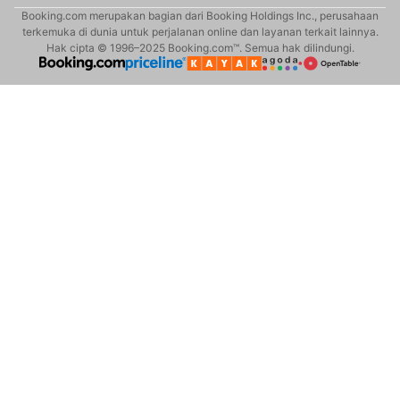
Booking.com merupakan bagian dari Booking Holdings Inc., perusahaan
terkemuka di dunia untuk perjalanan online dan layanan terkait lainnya.
Hak cipta © 1996–2025 Booking.com™. Semua hak dilindungi.