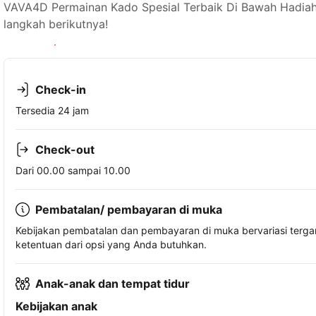
VAVA4D Permainan Kado Spesial Terbaik Di Bawah Hadiah
langkah berikutnya!
Lihat ketersediaan
Check-in
Tersedia 24 jam
Check-out
Dari 00.00 sampai 10.00
Pembatalan/ pembayaran di muka
Kebijakan pembatalan dan pembayaran di muka bervariasi terg
ketentuan dari opsi yang Anda butuhkan.
Anak-anak dan tempat tidur
Kebijakan anak