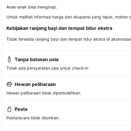
Anak-anak bisa menginap.
Untuk melihat informasi harga dan okupansi yang tepat, mohon 
Kebijakan ranjang bayi dan tempat tidur ekstra
Tidak tersedia ranjang bayi dan tempat tidur ekstra di akomodasi 
Tanpa batasan usia
Tidak ada persyaratan usia untuk check-in
Hewan peliharaan
Hewan peliharaan tidak diperbolehkan.
Pesta
Pesta/acara tidak diizinkan.